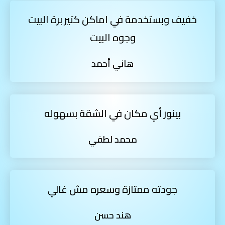
خفيف وبستخدمة في اماكن كتير برة البيت
وجوه البيت
هاني أحمد
بينور أي مكان في الشقة بسهوله
محمد لطفي
جودته ممتازة وسعره مش غالي
هند حسن