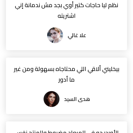
نظم ليا حاجات كتير أوي بجد مش ندمانة إني
اشتريته
علا غالي
بيخليني ألاقي اللي محتاجاه بسهولة ومن غير
ما أدور
هدى السيد
الأوردر جه في الميعاد مضبوط والمنتج نفس