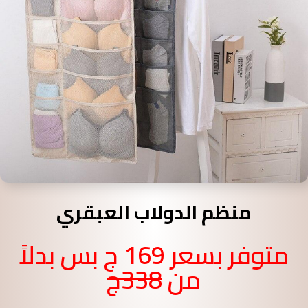
منظم الدولاب العبقري
متوفر بسعر 169 ج بس بدلاً
من
338ج