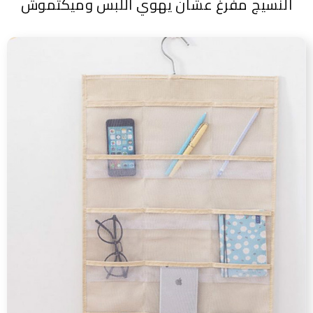
النسيج مفرغ عشان يهوي اللبس وميكتموش