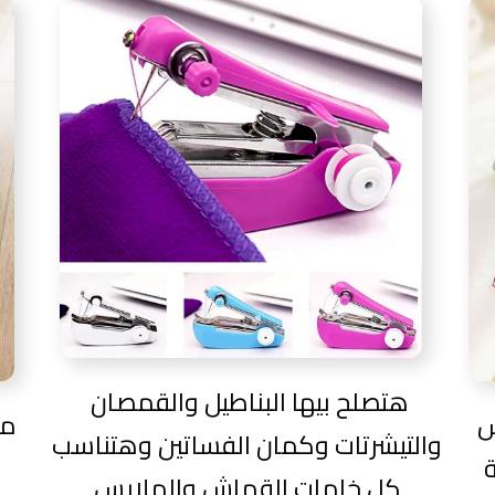
هتصلح بيها البناطيل والقمصان
س
مم
والتيشرتات وكمان الفساتين وهتناسب
كل خامات القماش والملابس