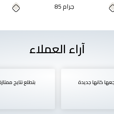
85 جرام
آراء العملاء
جعها كانها جديدة
بتطلع نتايج ممتازة