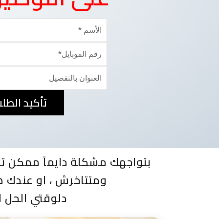
تأكيد الطل
بتواجهك مشكلة دايماً ممكن تب
ومتتاخرش ، او عندك ه
دلوقتي الحل ا