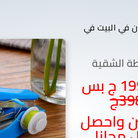
 في البيت في
طة الشقية
متوفر بسعر 199 ج بس
39ج
ن واحصل
 مجانا