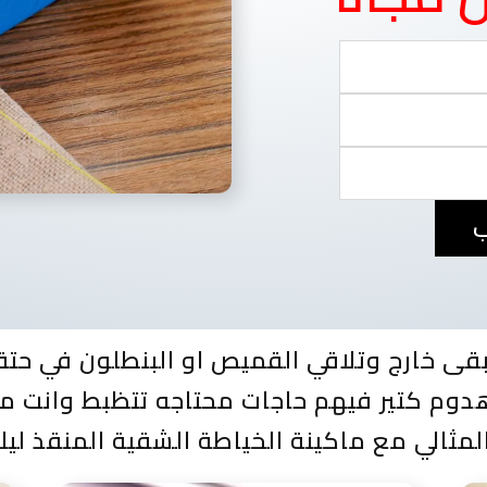
ب
قى خارج وتلاقي القميص او البنطلون في حت
دوم كتير فيهم حاجات محتاجه تتظبط وانت 
لمثالي مع ماكينة الخياطة الشقية المنقذ ل