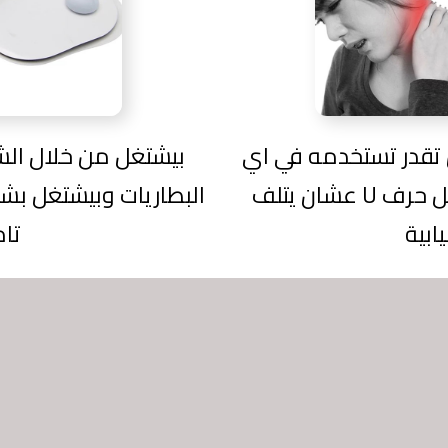
تقدر تستخدمه في اي
بيشتغل من خلال الش
مٌصمم على شكل حرف U عشان يتلف
البطاريات وبيشتغل ب
ابية
تا