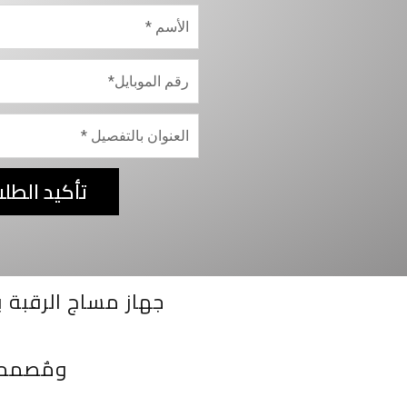
تأكيد الطل
جهاز مساج الرقبة ب
ومٌصمم على شكل حر