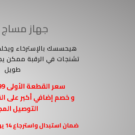
جهاز مساج الرقبة
هيحسسك بالإسترخاء ويخلص
تشنجات في الرقبة ممكن يج
طويل
سعر القطعة الأولى 399 جنية مصري
و خصم إضافي أكبر على ال
التوصيل المج
ضمان استبدال واسترجاع 14 يوم من تاريخ الإستلام