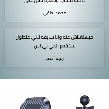
خامتة ممتازة وسعره مش غالي
محمد لطفي
مبستغناش عنه وانا سايقه لاني علطول
بستخدم الجي بي اس
رقية أحمد