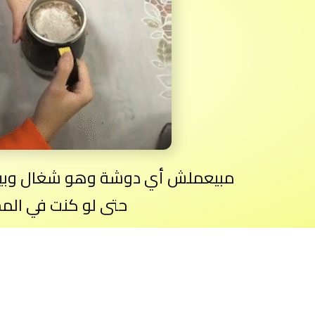
مبيعملش أي دوشة وهو شغال وبيق
حتى لو كنت في الم