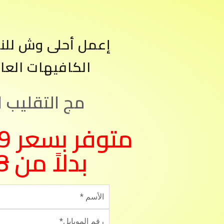
إعمل أحلى وش للن
الكافيهات العا
مج التقليب ا
بدلاً من
8