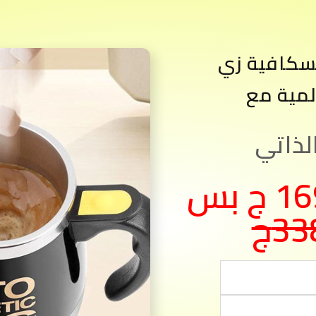
سكافية زي
لمية مع
لذاتي
متوفر بسعر 169 ج بس
33ج