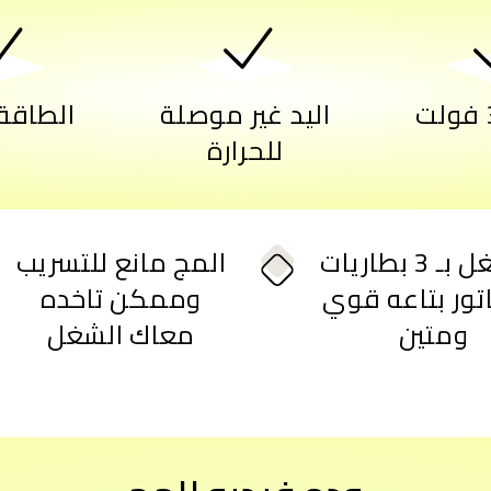
اليد غير موصلة
الطاقة: 3 و
للحرارة
بيشتغل بـ 3 بطاريات
المج مانع للتسريب
تور بتاعه قوي
وممكن تاخده
ومتين
معاك الشغل