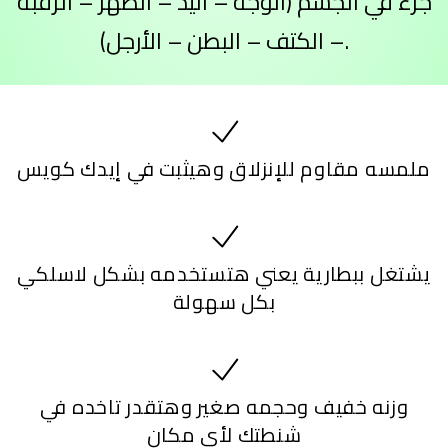
جزء في الجسم (الوجه – اليد – الظهر – الرقبة
– الكتف – البطن – الأرجل).
ملمسه مقاوم للإنزلاق وهيثبت في إيدك كويس
يشتغل ببطارية يعني هتستخدمه بشكل لاسلكي
بكل سهولة
وزنه خفيف وحجمه صغير وهتقدر تاخده في
شنطتك لأي مكان