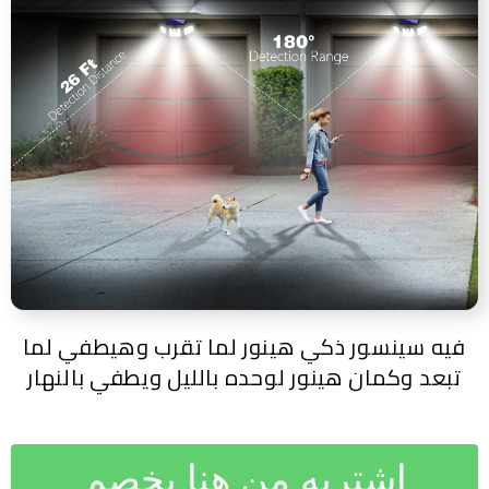
فيه سينسور ذكي هينور لما تقرب وهيطفي لما
تبعد وكمان هينور لوحده بالليل ويطفي بالنهار
اشتريه من هنا بخصم