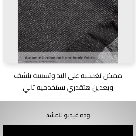
ممكن تغسليه على اليد وتسيبيه ينشف
وبعدين هتقدري تستخدميه تاني
وده فيديو للمشد