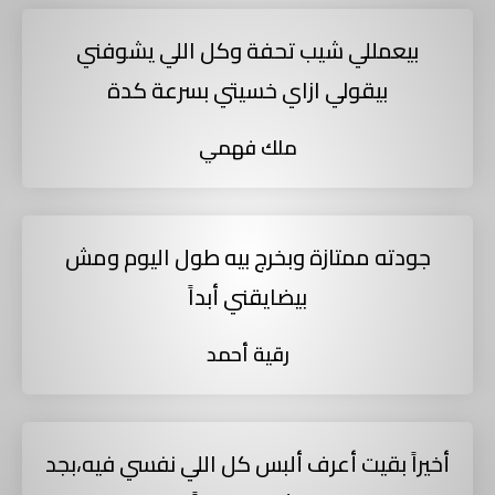
بيعمللي شيب تحفة وكل اللي يشوفني
بيقولي ازاي خسيتي بسرعة كدة
ملك فهمي
جودته ممتازة وبخرج بيه طول اليوم ومش
بيضايقني أبداً
رقية أحمد
أخيراً بقيت أعرف ألبس كل اللي نفسي فيه،بجد