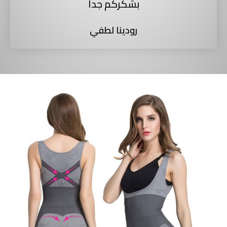
بشكركم جداً
رودينا لطفي