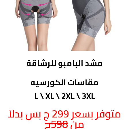
مشد البامبو للرشاقة
مقاسات الكورسيه
L \ XL \ 2XL \ 3XL
متوفر بسعر 299 ج بس بدلاً
من
598ج