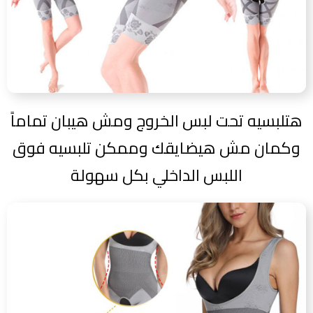
هتلبسيه تحت لبس الخروج ومش هيبان تماماً
وكمان مش هيضايقك وممكن تلبسيه فوق
اللبس الداخلي بكل سهولة