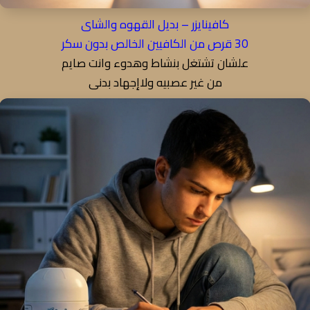
كافينايزر – بديل القهوه والشاى
30 قرص من الكافيين الخالص بدون سكر
علشان تشتغل بنشاط وهدوء وانت صايم
من غير عصبيه ولاإجهاد بدنى