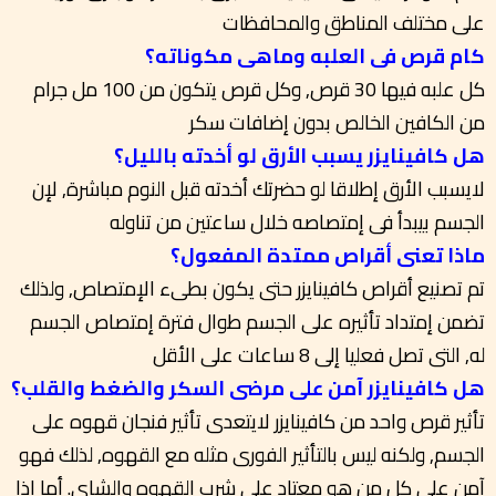
على مختلف المناطق والمحافظات
كام قرص فى العلبه وماهى مكوناته؟
كل علبه فيها 30 قرص, وكل قرص يتكون من 100 مل جرام
من الكافين الخالص بدون إضافات سكر
هل كافينايزر يسبب الأرق لو أخدته بالليل؟
لايسبب الأرق إطلاقا لو حضرتك أخدته قبل النوم مباشرة, لإن
الجسم بيبدأ فى إمتصاصه خلال ساعتين من تناوله
ماذا تعنى أقراص ممتدة المفعول؟
تم تصنيع أقراص كافينايزر حتى يكون بطىء الإمتصاص, ولذلك
تضمن إمتداد تأثيره على الجسم طوال فترة إمتصاص الجسم
له, التى تصل فعليا إلى 8 ساعات على الأقل
هل كافينايزر آمن على مرضى السكر والضغط والقلب؟
تأثير قرص واحد من كافينايزر لايتعدى تأثير فنجان قهوه على
الجسم, ولكنه ليس بالتأثير الفورى مثله مع القهوه, لذلك فهو
آمن على كل من هو معتاد على شرب القهوه والشاى. أما إذا