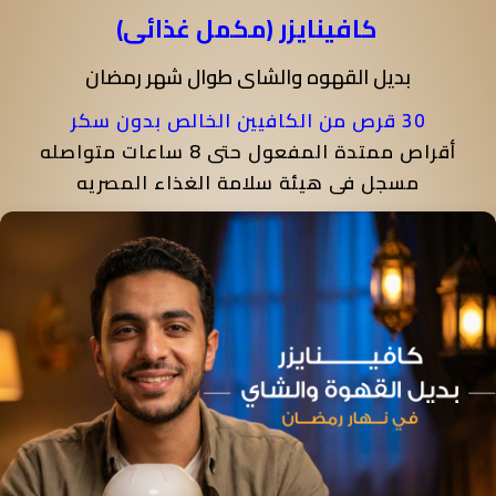
كافينايزر (مكمل غذائى)
بديل القهوه والشاى طوال شهر رمضان
30 قرص من الكافيين الخالص بدون سكر
أقراص ممتدة المفعول حتى 8 ساعات متواصله
مسجل فى هيئة سلامة الغذاء المصريه