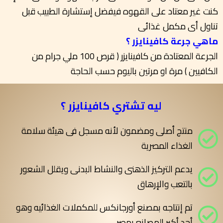
كنت غير معتاد على القهوه فيفضل إستشارة الطبيب قبل
تناول أى مكمل غذائى
ماهي جرعة كافينايزر ؟
الجرعة المعتادة من كافينايزر ( قرص 100 ملي جرام من
الكافيين ) مرة او مرتين باليوم حسب الحاجة
ليه تشتري كافينايزر ؟
منتج أصلى ومضمون لأنه مسجل فى هيئة سلامة
الغذاء المصرية
يدعم التركيز الذهنى والنشاط البدنى ويقلل الشعور
بالتعب والإرهاق
تم إنتاجه بمصنع أورجانكس للمكملات الغذائيه وهو
أحد أكبر المصانع بمصر