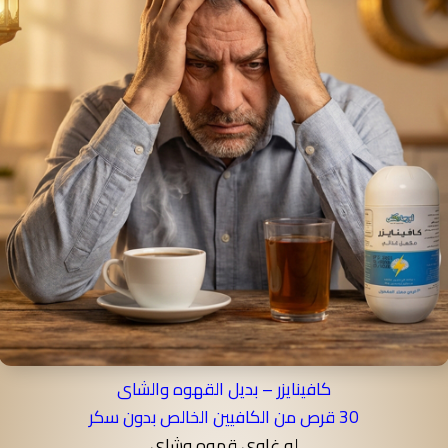
كافينايزر – بديل القهوه والشاى
30 قرص من الكافيين الخالص بدون سكر
لو غاوى قهوه وشاى