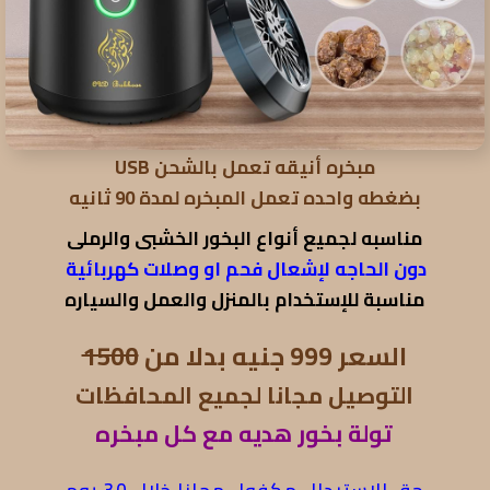
مبخره أنيقه تعمل بالشحن USB
بضغطه واحده تعمل المبخره لمدة 90 ثانيه
مناسبه لجميع أنواع البخور الخشبى والرملى
دون الحاجه لإشعال فحم او وصلات كهربائية
مناسبة للإستخدام بالمنزل والعمل والسياره
السعر 999 جنيه بدلا من
1500
التوصيل مجانا لجميع المحافظات
تولة بخور هديه مع كل مبخره