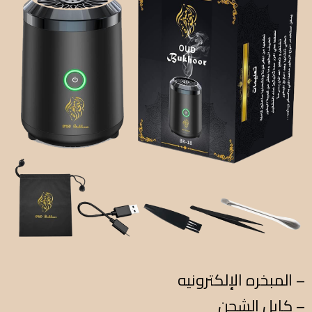
المبخره الإلكترونيه –
كابل الشحن –