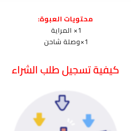
محتويات العبوة:
1× المراية
1×وصلة شاحن