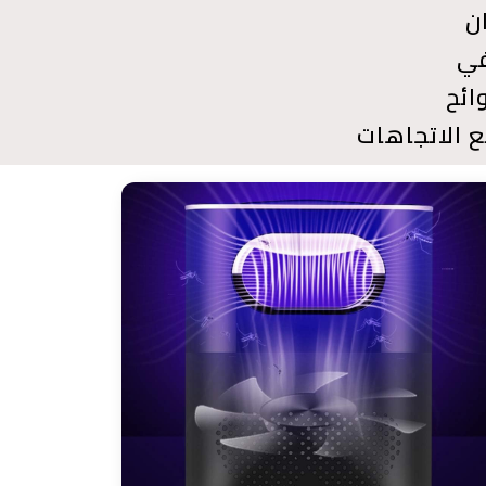
ن
في
ائح