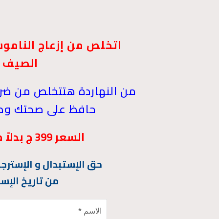
اتخلص من إزعاج النامو
الصيف
من النهاردة هتتخلص من ضرر 
حافظ على صحتك وص
السعر 399 ج بدلاً من
حق الإستبدال و الإسترجاع خلا
من تاريخ الإست