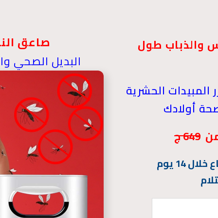
صاعق الن
س والذباب طول
البديل الصحي وال
المبيدات الحشرية
حة أولادك
649 ج
ل 14 يوم
لام