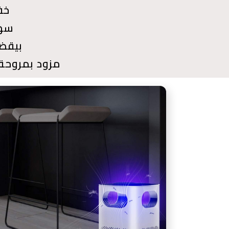
خف
سهل
بيقض
مزود بمروحة تلف 360 درجة عشان تصطاد النامو