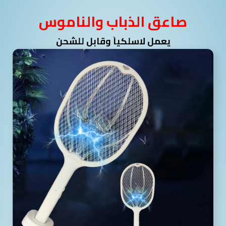
صاعق الذباب والناموس
يعمل لاسلكياَ وقابل للشحن