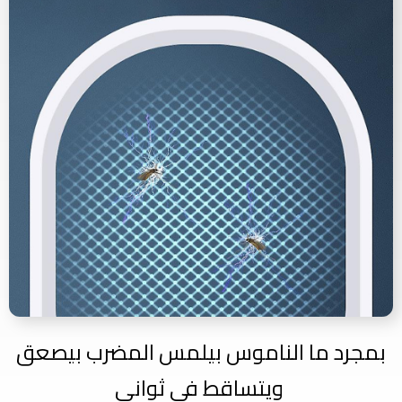
بمجرد ما الناموس بيلمس المضرب بيصعق
ويتساقط في ثواني