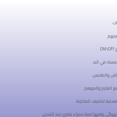
بينهم
O
مسك في اليد
ماش والملابس
ع الفايبر والموهير
نية لتنضيف الماكينة
ربائي وفيها لمبة حمراء بتضئ عند الشحن