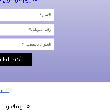
تأكيد الطل
اللبس
هدومك ولبس 