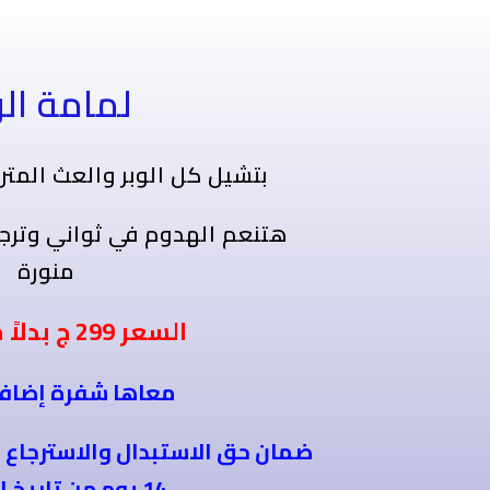
لمامة الو
بتشيل كل الوبر والعث المت
هتنعم الهدوم
في ثواني
وترج
منورة
ج
السعر
299
ج بدلاً
معاها شفرة إضاف
ضمان حق الاستبدال والاسترجاع 
14 يوم من تاريخ الاستلام