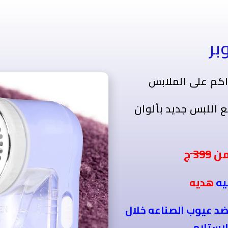
بر
راكم على الملابس
ع اللبس جديد بألوان
 من
399
يه
هديه
ضد عيوب الصناعه خلال