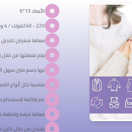
الأبعاد 13*6
220 - 240فولت / 4 وات
معاها شفرتين للتبديل 
بيتم تشغيلها من خلال زر N\Off
ليها جسم متين سهل ال
مناسبة لكل أنواع الق
غير ملائمة للاستخدام م
معاها فرشة وقطعة معد
بتشحن من خلال كابل كه