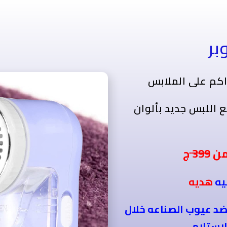
بر
راكم على الملابس
ع اللبس جديد بألوان
 من
399
يه
هديه
ضد عيوب الصناعه خلال