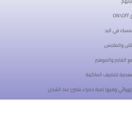
بينهم
O
مسك في اليد
ماش والملابس
ع الفايبر والموهير
نية لتنضيف الماكينة
ربائي وفيها لمبة حمراء بتضئ عند الشحن