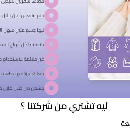
معاها شفرتين للتبديل 
بيتم تشغيلها من خلال زر N\Off
ليها جسم متين سهل ال
مناسبة لكل أنواع الق
غير ملائمة للاستخدام م
معاها فرشة وقطعة معد
بتشحن من خلال كابل كه
ليه تشتري من شركتنا ؟ ​
عة