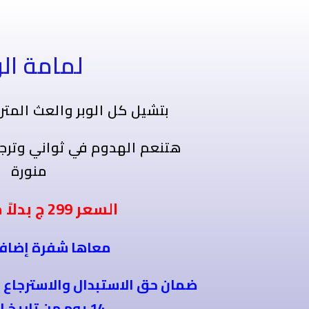
لمامة الو
بتشيل كل الوبر والعث المت
هتنعم الهدوم
في ثواني
وترج
منورة
ج
السعر 299
ج بدلاً
معاها شفرة إضاف
ضمان حق الاستبدال والاسترجاع 
14 يوم من تاريخ الاستلام