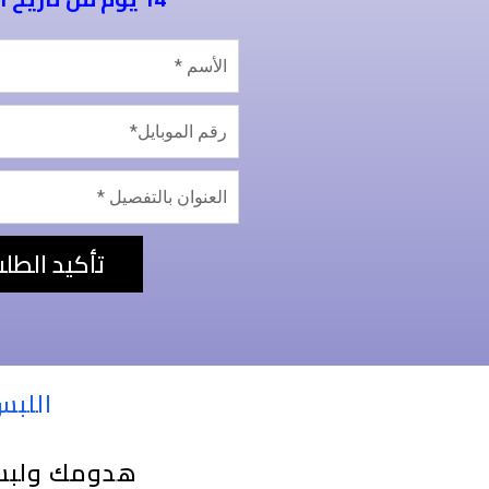
تأكيد الطل
اللبس
هدومك ولبس 