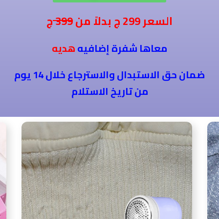
ج
السعر 299
ج بدلاً من
399
معاها شفرة إضافيه
هديه
ضمان حق الاستبدال والاسترجاع خلال 14 يوم
من تاريخ الاستلام