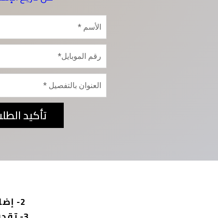
تأكيد الطل
2- إضاءته LED قوية هينور البيت كله لمدة 30 ساعة متواصلة
3- تقدر تستخدمه داخل وخارج البيت وتقدر تحتفظ بيه في العربية