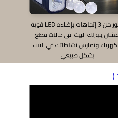
بينور من 3 إتجاهات بإضاءه LED قوية
شان ينورلك البيت في حالات قطع
كهرباء وتمارس نشاطاتك في البيت
بشكل طبيعي