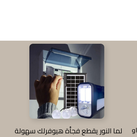
و
لما النور يقطع فجأة هيوفرلك سهولة