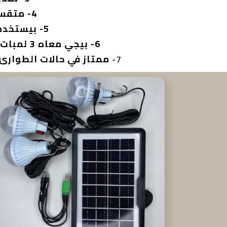
4- متقسم لـ 4 أجزاء ( لوحة شمسية – كشاف – 3 لمبات – باور بانك)
5- بيستخدم كـ باور بانك للموبيلات لإنه بيجي معاه وصلة USB بكذا مخرج
6- بيجي معاه 3 لمبات بسلك 3 متر تقريبا عشان تستخدمه في اي اوضة جوة البيت او في الجنينة
7-
ممتاز في حالات الطوارئ 