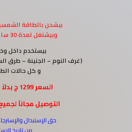
ب
يشحن بالطاقة الشمسية 
وبيشتغل لمدة 30 ساعة متواصلة
بيستخدم داخل وخارج البيت
غرف النوم – الجنينة – طرق السفر الطويلة – الرحلات)
( و كل حالات الط
السعر 1299 ج بدلاً من
التوصيل مجاناً لجمي
حق الإستبدال والإسترجاع خلال 14 يوم
من تاريخ الإستلام