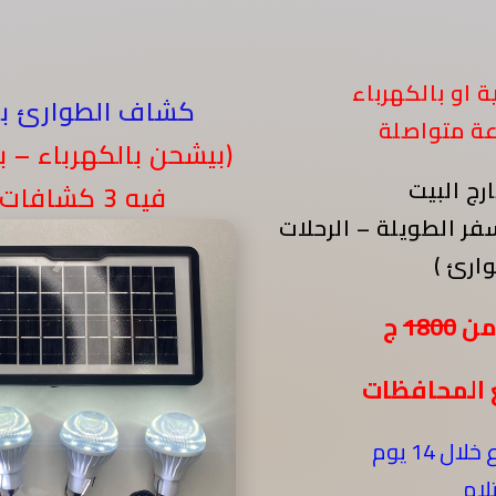
او بالكهرباء
كشاف الطوارئ بالطاقة الشمسية ( 4*1 )
(بيشحن بالكهرباء – 
فيه 3 كشافات بـ 3 لمبات -باور بانك)
وارئ
1800
ج
ع المحافظات