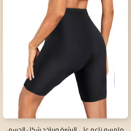
ملمسه ناعم على البشرة وبياخد شكل الجسم،